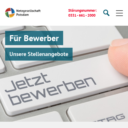
Startseite
Störungsnummer:
Suche
Suche
0331 - 661 - 2000
starten
öffnen
Für Bewerber
Unsere Stellenangebote