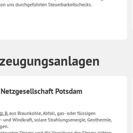
 von uns durchgeführten Steuerbarkeitschecks.
rzeugungsanlagen
 Netzgesellschaft Potsdam
(
z. B.
aus Braunkohle, Abfall, gas- oder flüssigen
- und Windkraft, solare Strahlungsenergie, Geothermie,
gen.
erzeugten Stroms und die Vergütung des Stroms richten