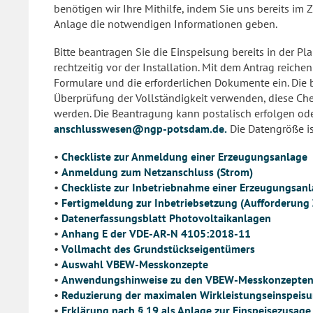
benötigen wir Ihre Mithilfe, indem Sie uns bereits i
Anlage die notwendigen Informationen geben.
Bitte beantragen Sie die Einspeisung bereits in der
rechtzeitig vor der Installation. Mit dem Antrag reiche
Formulare und die erforderlichen Dokumente ein. Die b
Überprüfung der Vollständigkeit verwenden, diese Che
werden. Die Beantragung kann postalisch erfolgen ode
anschlusswesen@ngp-potsdam.de.
Die Datengröße is
•
Checkliste zur Anmeldung einer Erzeugungsanlage
•
Anmeldung zum Netzanschluss (Strom)
•
Checkliste zur Inbetriebnahme einer Erzeugungsan
•
Fertigmeldung zur Inbetriebsetzung (Aufforderung
•
Datenerfassungsblatt Photovoltaikanlagen
•
Anhang E der VDE-AR-N 4105:2018-11
•
Vollmacht des Grundstückseigentümers
•
Auswahl VBEW-Messkonzepte
•
Anwendungshinweise zu den VBEW-Messkonzepten
•
Reduzierung der maximalen Wirkleistungseinspeisun
•
Erklärung nach § 19 als Anlage zur Einspeisezusage